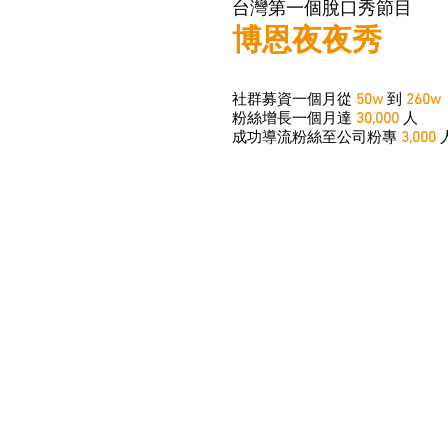
台灣第一個脫口秀節目
博恩夜夜秀
社群募資一個月從
50w
到
260w
粉絲增長一個月達
30,000
人
成功導流粉絲至公司粉專
3,000