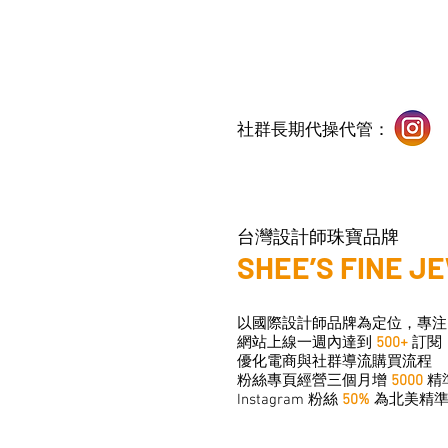
社群長期代操代管：
台灣設計師珠寶品牌
SHEE’S FINE J
以國際設計師品牌為定位，專注
網站上線一週內達到
500+
訂閱
優化電商與社群導流購買流程
粉絲專頁經營三個月增
5000
精
Instagram 粉絲
50%
為北美精準